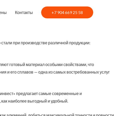
ены
Контакты
+7 904 669 25 58
ю стали при производстве различной продукции:
ляют готовый материал особыми свойствами, что
ия и его сплавов — одна из самых востребованных услуг
йинвест» предлагает самые современные и
 как наиболее выгодный и удобный.
как алюминий, добиться максимальной точности и ровности