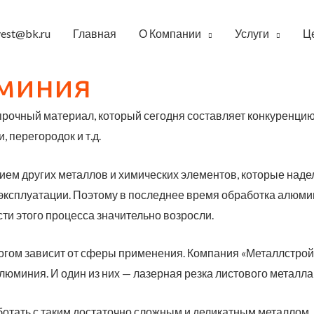
vest@bk.ru
Главная
О Компании
Услуги
Ц
юминия
 прочный материал, который сегодня составляет конкуренци
, перегородок и т.д.
ем других металлов и химических элементов, которые наде
эксплуатации. Поэтому в последнее время обработка алюмин
сти этого процесса значительно возросли.
огом зависит от сферы применения. Компания «Металлстро
миния. И один из них — лазерная резка листового металла,
отать с таким достаточно сложным и деликатным металлом, 