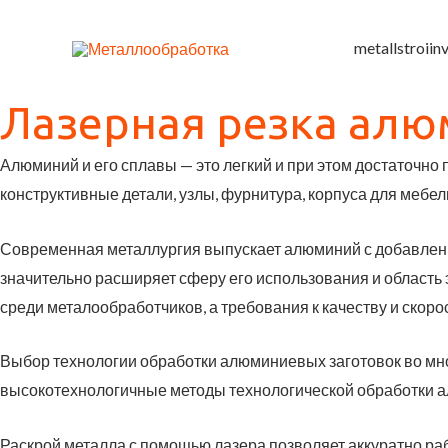
Перейти
к
metallstroiin
содержимому
Лазерная резка ал
Алюминий и его сплавы — это легкий и при этом достаточно
конструктивные детали, узлы, фурнитура, корпуса для мебели
Современная металлургия выпускает алюминий с добавлени
значительно расширяет сферу его использования и область 
среди металообработчиков, а требования к качеству и скоро
Выбо
р
технологии обработки алюминиевых заготовок во мн
высокотехнологичные методы технологической обработки алю
Раскрой металла с помощью лазера позволяет аккуратно раб