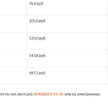
76,0 руб
105,0 руб
120,0 руб
143,8 руб
187,5 руб
е по тел. (вотсап):
8(904)669-25-58
или на электронную