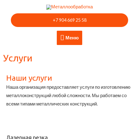
Перейти
к
+7 904 669 25 58
содержимому
Меню
Меню
Услуги
Наши услуги
Наша организация предоставляет услуги по изготовлению
металлоконструкций любой сложности. Мы работаем со
всеми типами металлических конструкций.
Лазерная резка