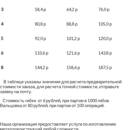
3
58,4 р
64,2 р
76,0 р
4
80,8 р
88,8 р
105,0 р
5
92,0 р
101,2 р
120,0 р
6
110,6 р
121,6 р
143,8 р
8
144,2 р
158,6 р
187,5 р
В таблице указаны значения для расчета предварительной
стоимости заказа, для расчета точной стоимости, отправьте
заявку на почту.
Стоимость гибки от 6 рублей, при партии в 1000 гибов.
Вальцовка от 80 рублей, при партии от 100 операций.
Наша организация предоставляет услуги по изготовлению
металлоконструкций любой сложности.