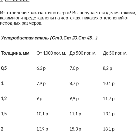
Изготовление заказа точно в срок! Вы получаете изделия такими,
какими они представлены на чертежах, никаких отклонений от
исходных размеров.
Углеродистая сталь ( Ст3, Ст 20, Ст 45 …)
Толщина, мм
От 1000 пог. м.
До 500 пог. м.
До 50 пог. м.
0,5
6,3 р
7,0 р
8,2 р
1
7,9 р
8,7 р
10,1 р
1,2
9 р
9,9 р
11,7 р
1,5
10,1 р
11,1 р
13,1 р
2
13,9 р
15,3 р
18,1 р