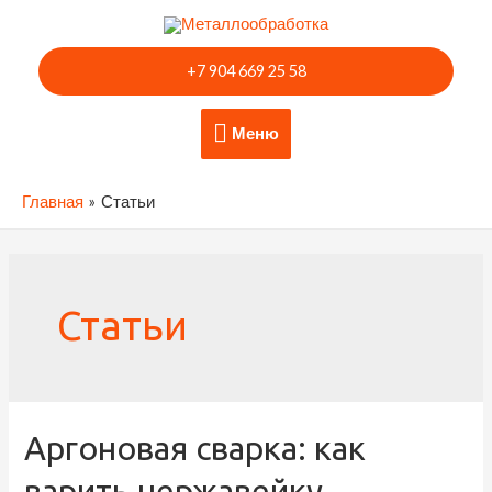
Перейти
к
+7 904 669 25 58
содержимому
Меню
Меню
Главная
Статьи
Статьи
Аргоновая сварка: как
варить нержавейку