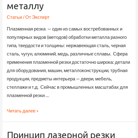
и
металлу
недостатки
Статьи
/ От
Эксперт
Плазменная резка — один из самых востребованных и
популярных видов (методов) обработки металла разного
типа, твердости и толщины: нержавеющая сталь, черная
сталь, чугун, алюминий, медь, различные сплавы. Сфера
применения плазменной резки достаточно широка: детали
для оборудования, машин, металлоконструкции, трубная
продукция, предметы интерьера — двери, мебель,
стеллажи и т.д. Сейчас в промышленных масштабах для
плазменной резки …
как
Читать далее »
работает
плазморез
Принцип лазерной резки
по