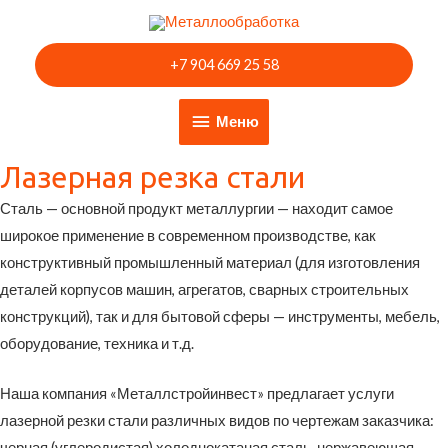
Перейти
к
+7 904 669 25 58
содержимому
Меню
Меню
Лазерная резка стали
Сталь — основной продукт металлургии — находит самое
широкое применение в современном производстве, как
конструктивный промышленный материал (для изготовления
деталей корпусов машин, агрегатов, сварных строительных
конструкций), так и для бытовой сферы — инструменты, мебель,
оборудование, техника и т.д.
Наша компания «Металлстройинвест» предлагает услуги
лазерной резки стали различных видов по чертежам заказчика:
черная (углеродистая) холоднокатаная сталь, нержавеющая,