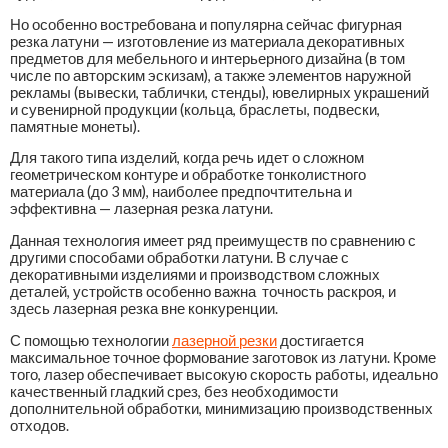
Но особенно востребована и популярна сейчас фигурная
резка латуни — изготовление из материала декоративных
предметов для мебельного и интерьерного дизайна (в том
числе по авторским эскизам), а также элементов наружной
рекламы (вывески, таблички, стенды), ювелирных украшений
и сувенирной продукции (кольца, браслеты, подвески,
памятные монеты).
Для такого типа изделий, когда речь идет о сложном
геометрическом контуре и обработке тонколистного
материала (до 3 мм), наиболее предпочтительна и
эффективна — лазерная резка латуни.
Данная технология имеет ряд преимуществ по сравнению с
другими способами обработки латуни. В случае с
декоративными изделиями и производством сложных
деталей, устройств особенно важна точность раскроя, и
здесь лазерная резка вне конкуренции.
С помощью технологии
лазерной резки
достигается
максимальное точное формование заготовок из латуни. Кроме
того, лазер обеспечивает высокую скорость работы, идеально
качественный гладкий срез, без необходимости
дополнительной обработки, минимизацию производственных
отходов.