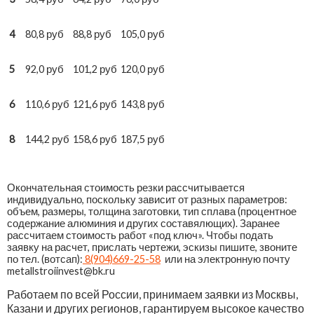
4
80,8 руб
88,8 руб
105,0 руб
5
92,0 руб
101,2 руб
120,0 руб
6
110,6 руб
121,6 руб
143,8 руб
8
144,2 руб
158,6 руб
187,5 руб
Окончательная стоимость резки рассчитывается
индивидуально, поскольку зависит от разных параметров:
объем, размеры, толщина заготовки, тип сплава (процентное
содержание алюминия и других составялющих). Заранее
рассчитаем стоимость работ «под ключ». Чтобы подать
заявку на расчет, прислать чертежи, эскизы пишите, звоните
по тел. (вотсап):
8(904)669-25-58
или на электронную почту
metallstroiinvest@bk.ru
Работаем по всей России, принимаем заявки из Москвы,
Казани и других регионов, гарантируем высокое качество